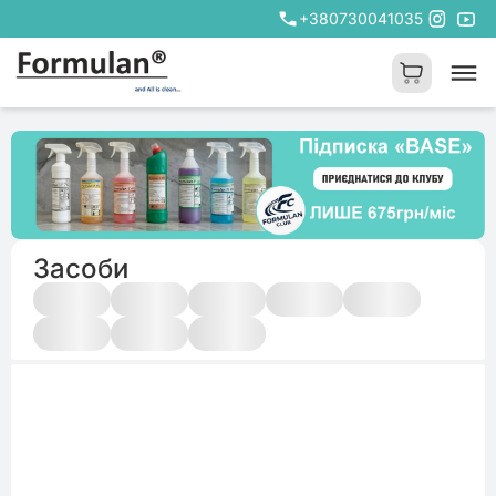
+380730041035
Засоби