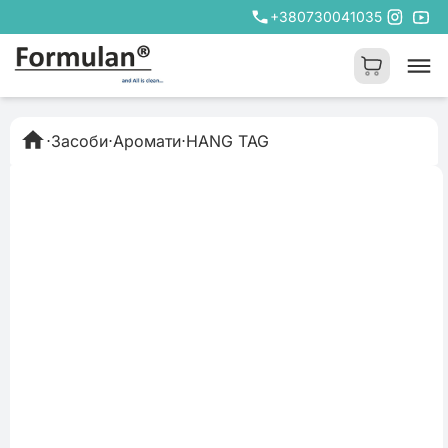
+380730041035
⋅
Засоби
⋅
Аромати
⋅
HANG TAG