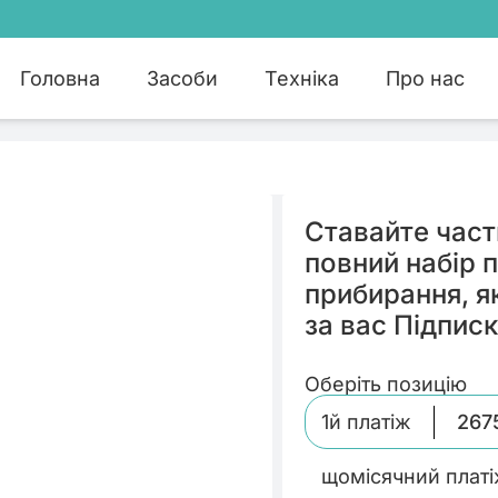
Про нас
Головна
Засоби
Техніка
Ставайте част
повний набір 
прибирання, я
за вас Підписк
Оберіть позицію
1й платіж
267
щомісячний плат