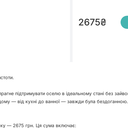
2675
₴
стоти.

і прагне підтримувати оселю в ідеальному стані без зайво
дому — від кухні до ванної — завжди була бездоганною.

ку — 2675 грн. Ця сума включає:
