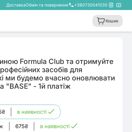
Доставка
Обмін та повернення
+380730041035
Кошик
иною Formula Club та отримуйте
професійних засобів для
кі ми будемо вчасно оновлювати
а "BASE" - 1й платіж
5
₴
в наявності
іж
675
₴
в наявності