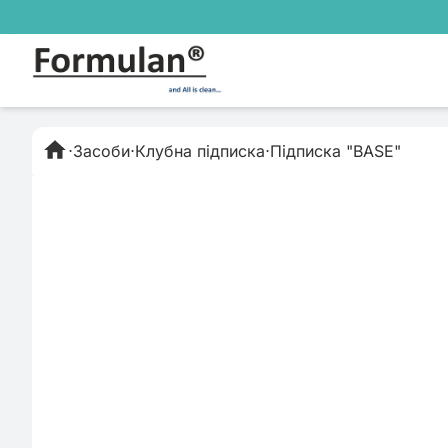
⋅
Засоби
⋅
Клубна підписка
⋅
Підписка "BASE"