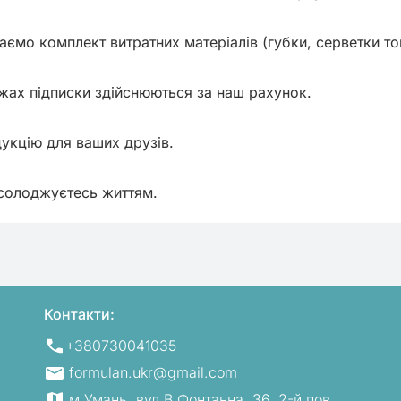
аємо комплект витратних матеріалів (губки, серветки тощ
жах підписки здійснюються за наш рахунок.

укцію для ваших друзів.

асолоджуєтесь життям.
Контакти:
+380730041035
formulan.ukr@gmail.com
м.Умань, вул.В.Фонтанна, 36, 2-й пов