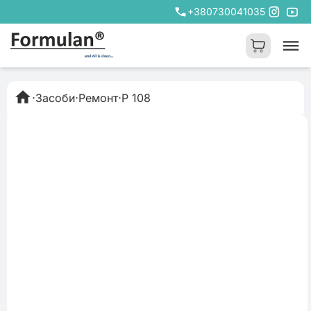
+380730041035
⋅
Засоби
⋅
Ремонт
⋅
P 108