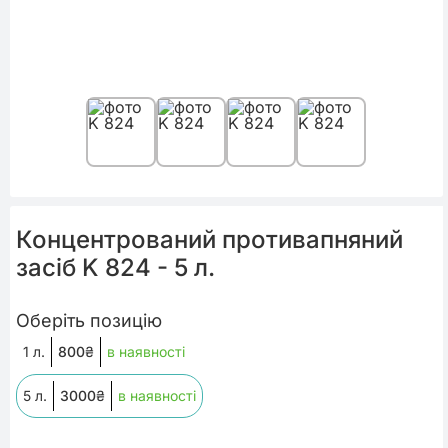
Концентрований противапняний
засіб K 824 - 5 л.
Оберіть позицію
1 л.
800
₴
в наявності
5 л.
3000
₴
в наявності