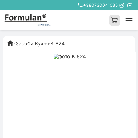
+380730041035
⋅
Засоби
⋅
Кухня
⋅
K 824